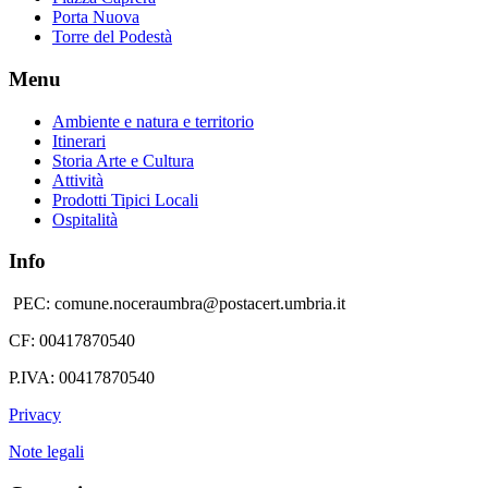
Porta Nuova
Torre del Podestà
Menu
Ambiente e natura e territorio
Itinerari
Storia Arte e Cultura
Attività
Prodotti Tipici Locali
Ospitalità
Info
PEC: comune.noceraumbra@postacert.umbria.it
CF: 00417870540
P.IVA: 00417870540
Privacy
Note legali