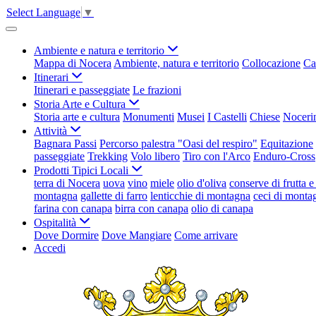
Select Language
▼
Ambiente e natura e territorio
Mappa di Nocera
Ambiente, natura e territorio
Collocazione
Ca
Itinerari
Itinerari e passeggiate
Le frazioni
Storia Arte e Cultura
Storia arte e cultura
Monumenti
Musei
I Castelli
Chiese
Nocerin
Attività
Bagnara Passi
Percorso palestra "Oasi del respiro"
Equitazione
passeggiate
Trekking
Volo libero
Tiro con l'Arco
Enduro-Cross
Prodotti Tipici Locali
terra di Nocera
uova
vino
miele
olio d'oliva
conserve di frutta 
montagna
gallette di farro
lenticchie di montagna
ceci di monta
farina con canapa
birra con canapa
olio di canapa
Ospitalità
Dove Dormire
Dove Mangiare
Come arrivare
Accedi