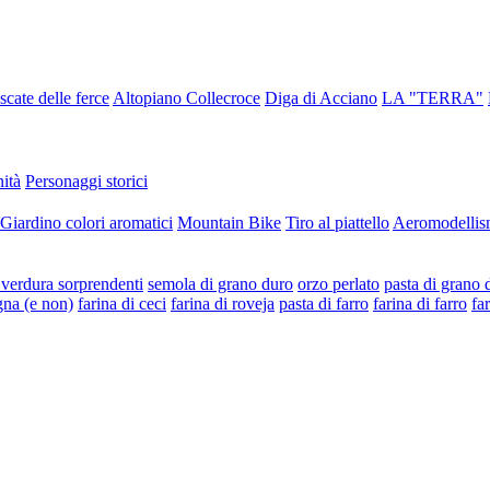
scate delle ferce
Altopiano Collecroce
Diga di Acciano
LA "TERRA"
ità
Personaggi storici
Giardino colori aromatici
Mountain Bike
Tiro al piattello
Aeromodellis
e verdura sorprendenti
semola di grano duro
orzo perlato
pasta di grano 
gna (e non)
farina di ceci
farina di roveja
pasta di farro
farina di farro
fa