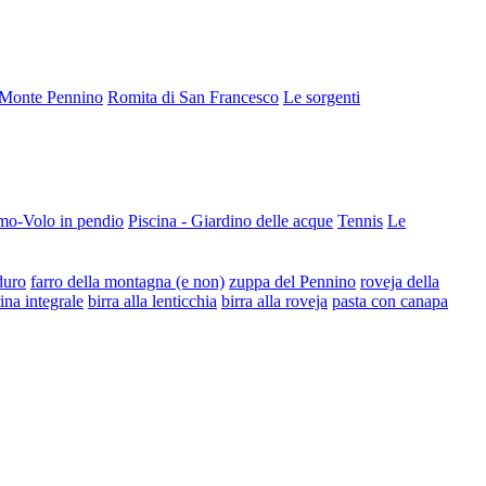
Monte Pennino
Romita di San Francesco
Le sorgenti
mo-Volo in pendio
Piscina - Giardino delle acque
Tennis
Le
duro
farro della montagna (e non)
zuppa del Pennino
roveja della
rina integrale
birra alla lenticchia
birra alla roveja
pasta con canapa