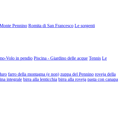
Monte Pennino
Romita di San Francesco
Le sorgenti
mo-Volo in pendio
Piscina - Giardino delle acque
Tennis
Le
duro
farro della montagna (e non)
zuppa del Pennino
roveja della
rina integrale
birra alla lenticchia
birra alla roveja
pasta con canapa