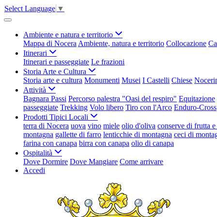
Select Language
▼
Ambiente e natura e territorio
Mappa di Nocera
Ambiente, natura e territorio
Collocazione
Ca
Itinerari
Itinerari e passeggiate
Le frazioni
Storia Arte e Cultura
Storia arte e cultura
Monumenti
Musei
I Castelli
Chiese
Nocerin
Attività
Bagnara Passi
Percorso palestra "Oasi del respiro"
Equitazione
passeggiate
Trekking
Volo libero
Tiro con l'Arco
Enduro-Cross
Prodotti Tipici Locali
terra di Nocera
uova
vino
miele
olio d'oliva
conserve di frutta 
montagna
gallette di farro
lenticchie di montagna
ceci di monta
farina con canapa
birra con canapa
olio di canapa
Ospitalità
Dove Dormire
Dove Mangiare
Come arrivare
Accedi