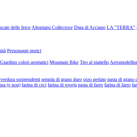
scate delle ferce
Altopiano Collecroce
Diga di Acciano
LA "TERRA"
ità
Personaggi storici
Giardino colori aromatici
Mountain Bike
Tiro al piattello
Aeromodellis
e verdura sorprendenti
semola di grano duro
orzo perlato
pasta di grano 
gna (e non)
farina di ceci
farina di roveja
pasta di farro
farina di farro
fa