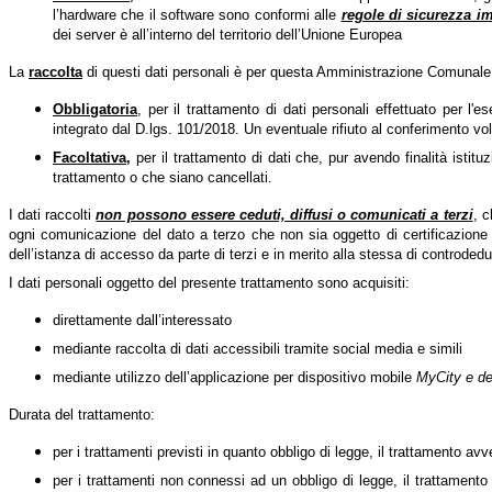
l’hardware che il software sono conformi alle
regole di sicurezza i
dei server è all’interno del territorio dell’Unione Europea
La
raccolta
di questi dati personali è per questa Amministrazione Comunale
Obbligatoria
, per il trattamento di dati personali effettuato per l'
integrato dal D.lgs. 101/2018. Un eventuale rifiuto al conferimento volo
Facoltativa
,
per il trattamento di dati che, pur avendo finalità istit
trattamento o che siano cancellati.
I dati raccolti
non possono essere ceduti, diffusi o comunicati a terzi
, 
ogni comunicazione del dato a terzo che non sia oggetto di certificazione ob
dell’istanza di accesso da parte di terzi e in merito alla stessa di controdedu
I dati personali oggetto del presente trattamento sono acquisiti:
direttamente dall’interessato
mediante raccolta di dati accessibili tramite social media e simili
mediante utilizzo dell’applicazione per dispositivo mobile
MyCity e del
Durata del trattamento:
per i trattamenti previsti in quanto obbligo di legge, il trattamento av
per i trattamenti non connessi ad un obbligo di legge, il trattament