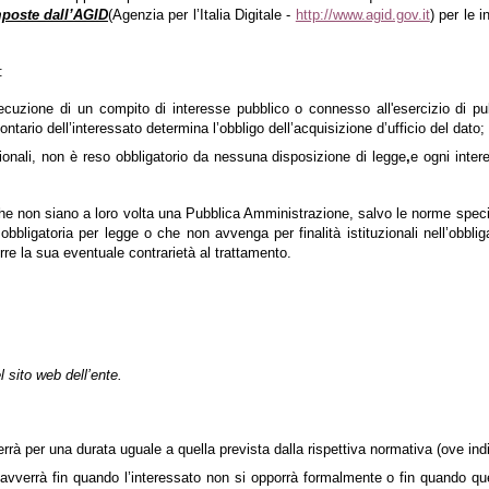
mposte dall’AGID
(Agenzia per l’Italia Digitale -
http://www.agid.gov.it
) per le 
:
esecuzione di un compito di interesse pubblico o connesso all'esercizio di pu
ntario dell’interessato determina l’obbligo dell’acquisizione d’ufficio del dato;
uzionali, non è reso obbligatorio da nessuna disposizione di legge
,
e ogni inter
che non siano a loro volta una Pubblica Amministrazione, salvo le norme speci
bligatoria per legge o che non avvenga per finalità istituzionali nell’obbligat
rre la sua eventuale contrarietà al trattamento.
 sito web dell’ente.
verrà per una durata uguale a quella prevista dalla rispettiva normativa (ove ind
o avverrà fin quando l’interessato non si opporrà formalmente o fin quando q