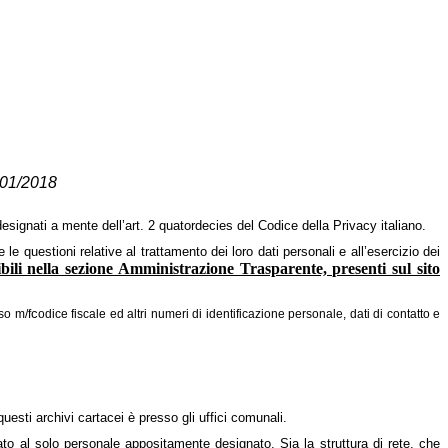
 101/2018
esignati a mente dell’art. 2 quatordecies del Codice della Privacy italiano.
e le questioni relative al trattamento dei loro dati personali e all’esercizio dei
bili nella sezione Amministrazione Trasparente, presenti sul sito
c
so m/f
odice fiscale ed altri numeri di identificazione personale, dati di contatto e
esti archivi cartacei è presso gli uffici comunali.
o al solo personale appositamente designato. Sia la struttura di rete, che