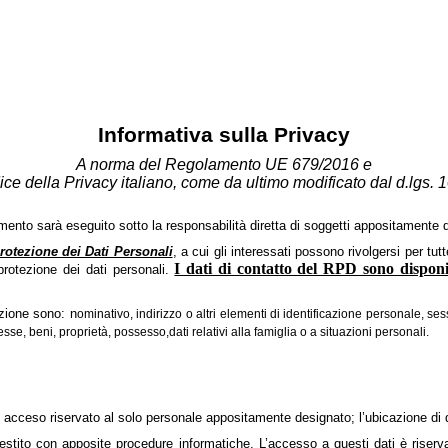
Informativa sulla Privacy
A norma del Regolamento UE 679/2016 e
ce della Privacy italiano, come da ultimo modificato dal d.lgs.
mento sarà eseguito sotto la responsabilità diretta di soggetti appositamente d
otezione dei Dati Personali
, a cui gli interessati possono rivolgersi per tutt
I dati di contatto del RPD sono disponi
 protezione dei dati personali.
azione sono: n
ominativo, indirizzo o altri elementi di identificazione personale, ses
resse,
beni, proprietà, possesso,
dati relativi alla famiglia o a situazioni personali.
 acceso riservato al solo personale appositamente designato; l’ubicazione di qu
tito con apposite procedure informatiche. L’accesso a questi dati è riservat