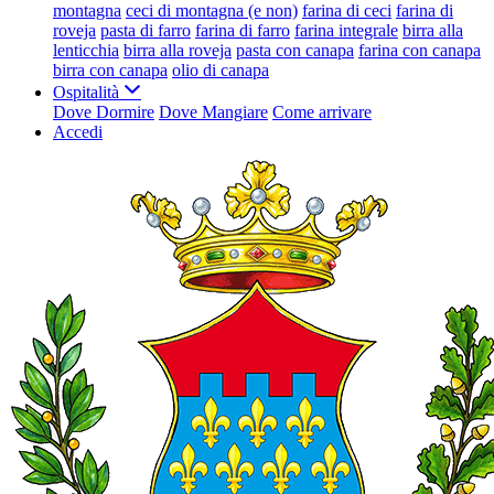
montagna
ceci di montagna (e non)
farina di ceci
farina di
roveja
pasta di farro
farina di farro
farina integrale
birra alla
lenticchia
birra alla roveja
pasta con canapa
farina con canapa
birra con canapa
olio di canapa
Ospitalità
Dove Dormire
Dove Mangiare
Come arrivare
Accedi