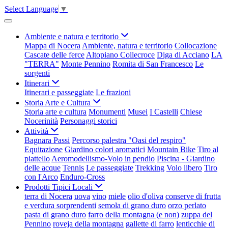
Select Language
▼
Ambiente e natura e territorio
Mappa di Nocera
Ambiente, natura e territorio
Collocazione
Cascate delle ferce
Altopiano Collecroce
Diga di Acciano
LA
"TERRA"
Monte Pennino
Romita di San Francesco
Le
sorgenti
Itinerari
Itinerari e passeggiate
Le frazioni
Storia Arte e Cultura
Storia arte e cultura
Monumenti
Musei
I Castelli
Chiese
Nocerinità
Personaggi storici
Attività
Bagnara Passi
Percorso palestra "Oasi del respiro"
Equitazione
Giardino colori aromatici
Mountain Bike
Tiro al
piattello
Aeromodellismo-Volo in pendio
Piscina - Giardino
delle acque
Tennis
Le passeggiate
Trekking
Volo libero
Tiro
con l'Arco
Enduro-Cross
Prodotti Tipici Locali
terra di Nocera
uova
vino
miele
olio d'oliva
conserve di frutta
e verdura sorprendenti
semola di grano duro
orzo perlato
pasta di grano duro
farro della montagna (e non)
zuppa del
Pennino
roveja della montagna
gallette di farro
lenticchie di