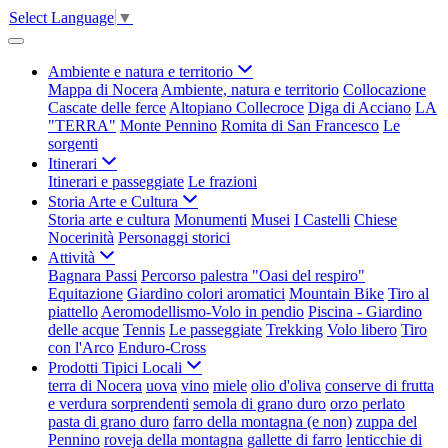
Select Language
▼
Ambiente e natura e territorio
Mappa di Nocera
Ambiente, natura e territorio
Collocazione
Cascate delle ferce
Altopiano Collecroce
Diga di Acciano
LA
"TERRA"
Monte Pennino
Romita di San Francesco
Le
sorgenti
Itinerari
Itinerari e passeggiate
Le frazioni
Storia Arte e Cultura
Storia arte e cultura
Monumenti
Musei
I Castelli
Chiese
Nocerinità
Personaggi storici
Attività
Bagnara Passi
Percorso palestra "Oasi del respiro"
Equitazione
Giardino colori aromatici
Mountain Bike
Tiro al
piattello
Aeromodellismo-Volo in pendio
Piscina - Giardino
delle acque
Tennis
Le passeggiate
Trekking
Volo libero
Tiro
con l'Arco
Enduro-Cross
Prodotti Tipici Locali
terra di Nocera
uova
vino
miele
olio d'oliva
conserve di frutta
e verdura sorprendenti
semola di grano duro
orzo perlato
pasta di grano duro
farro della montagna (e non)
zuppa del
Pennino
roveja della montagna
gallette di farro
lenticchie di