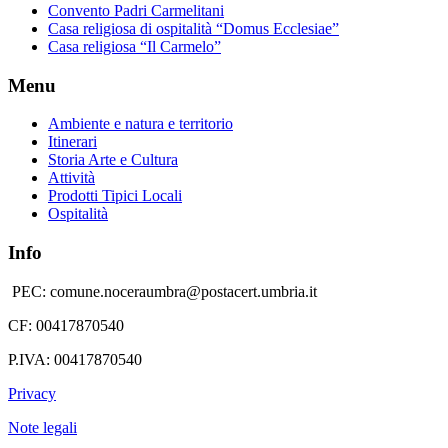
Convento Padri Carmelitani
Casa religiosa di ospitalità “Domus Ecclesiae”
Casa religiosa “Il Carmelo”
Menu
Ambiente e natura e territorio
Itinerari
Storia Arte e Cultura
Attività
Prodotti Tipici Locali
Ospitalità
Info
PEC: comune.noceraumbra@postacert.umbria.it
CF: 00417870540
P.IVA: 00417870540
Privacy
Note legali