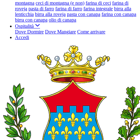
montagna
ceci di montagna (e non)
farina di ceci
farina di
roveja
pasta di farro
farina di farro
farina integrale
birra alla
lenticchia
birra alla roveja
pasta con canapa
farina con canapa
birra con canapa
olio di canapa
Ospitalità
Dove Dormire
Dove Mangiare
Come arrivare
Accedi