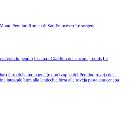
Monte Pennino
Romita di San Francesco
Le sorgenti
mo-Volo in pendio
Piscina - Giardino delle acque
Tennis
Le
duro
farro della montagna (e non)
zuppa del Pennino
roveja della
rina integrale
birra alla lenticchia
birra alla roveja
pasta con canapa