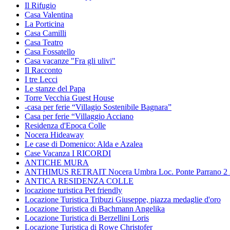
Il Rifugio
Casa Valentina
La Porticina
Casa Camilli
Casa Teatro
Casa Fossatello
Casa vacanze "Fra gli ulivi"
Il Racconto
I tre Lecci
Le stanze del Papa
Torre Vecchia Guest House
-casa per ferie “Villagio Sostenibile Bagnara”
Casa per ferie “Villaggio Acciano
Residenza d'Epoca Colle
Nocera Hideaway
Le case di Domenico: Alda e Azalea
Case Vacanza I RICORDI
ANTICHE MURA
ANTHIMUS RETRAIT Nocera Umbra Loc. Ponte Parrano 2 33
ANTICA RESIDENZA COLLE
locazione turistica Pet friendly
Locazione Turistica Tribuzi Giuseppe, piazza medaglie d'oro
Locazione Turistica di Bachmann Angelika
Locazione Turistica di Berzellini Loris
Locazione Turistica di Rowe Christofer