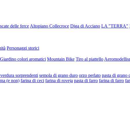
scate delle ferce
Altopiano Collecroce
Diga di Acciano
LA "TERRA"
ità
Personaggi storici
Giardino colori aromatici
Mountain Bike
Tiro al piattello
Aeromodellis
e verdura sorprendenti
semola di grano duro
orzo perlato
pasta di grano 
gna (e non)
farina di ceci
farina di roveja
pasta di farro
farina di farro
fa