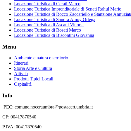
Locazione Turistica di Cerati Marco
Locazione Turistica Imprenditoriale di Senati Rahul Mario
Locazione Turistica di Rocco Zaccariello e Stanzione Annuziat
Locazione Turistica di Sandra Amoy Ortega
Locazione Turistica di Ascani Vittoria
Locazione Turistica di Rosati Marco
Locazione Turistica di Biscontini Giovanna
Menu
Ambiente e natura e territorio
Itinerari
Storia Arte e Cultura
Attività
Prodotti Tipici Locali
Ospitalità
Info
PEC: comune.noceraumbra@postacert.umbria.it
CF: 00417870540
P.IVA: 00417870540