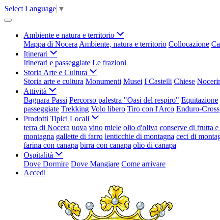
Select Language
▼
Ambiente e natura e territorio
Mappa di Nocera
Ambiente, natura e territorio
Collocazione
Ca
Itinerari
Itinerari e passeggiate
Le frazioni
Storia Arte e Cultura
Storia arte e cultura
Monumenti
Musei
I Castelli
Chiese
Nocerin
Attività
Bagnara Passi
Percorso palestra "Oasi del respiro"
Equitazione
passeggiate
Trekking
Volo libero
Tiro con l'Arco
Enduro-Cross
Prodotti Tipici Locali
terra di Nocera
uova
vino
miele
olio d'oliva
conserve di frutta 
montagna
gallette di farro
lenticchie di montagna
ceci di monta
farina con canapa
birra con canapa
olio di canapa
Ospitalità
Dove Dormire
Dove Mangiare
Come arrivare
Accedi