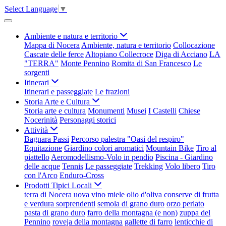
Select Language
▼
Ambiente e natura e territorio
Mappa di Nocera
Ambiente, natura e territorio
Collocazione
Cascate delle ferce
Altopiano Collecroce
Diga di Acciano
LA
"TERRA"
Monte Pennino
Romita di San Francesco
Le
sorgenti
Itinerari
Itinerari e passeggiate
Le frazioni
Storia Arte e Cultura
Storia arte e cultura
Monumenti
Musei
I Castelli
Chiese
Nocerinità
Personaggi storici
Attività
Bagnara Passi
Percorso palestra "Oasi del respiro"
Equitazione
Giardino colori aromatici
Mountain Bike
Tiro al
piattello
Aeromodellismo-Volo in pendio
Piscina - Giardino
delle acque
Tennis
Le passeggiate
Trekking
Volo libero
Tiro
con l'Arco
Enduro-Cross
Prodotti Tipici Locali
terra di Nocera
uova
vino
miele
olio d'oliva
conserve di frutta
e verdura sorprendenti
semola di grano duro
orzo perlato
pasta di grano duro
farro della montagna (e non)
zuppa del
Pennino
roveja della montagna
gallette di farro
lenticchie di