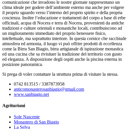
comunicazione che invadono le nostre giornate rappresentano un
clima ideale per godere dell’ambiente esterno ma anche per volgere
il proprio sguardo verso l’interno del proprio spirito e della propria
coscienza. Inoltre l’educazione e trattamenti del corpo a base di erbe
officinali, acqua di Nocera e terra di Nocera, provenienti da antiche
tradizioni e culture orientali e monastiche locali, contribuiscono ad
un miglioramento immediato del proprio benessere fisico,
intellettuale, ma soprattutto interiore. In questa cornice che racchiude
atmosfera ed armonia, il luogo vi può offrire prodotti di eccellenza
come la Birra San Biagio, birra artigianale di ispirazione monastica
ed una cucina che sa rivisitare la tradizione del territorio con gusto
ed eleganza. A disposizione degli ospiti anche la piscina esterna in
posizione panoramica.
Si prega di voler contattare la struttura prima di visitare la stessa.
0742 813515 / 3387873958
anticomonasterosanbiagio@gmail.com
www.sanbiagio.net
Agriturismi
Sole Nascente
Monastero di San Biagio
La Selva