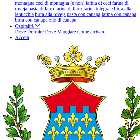
montagna
ceci di montagna (e non)
farina di ceci
farina di
roveja
pasta di farro
farina di farro
farina integrale
birra alla
lenticchia
birra alla roveja
pasta con canapa
farina con canapa
birra con canapa
olio di canapa
Ospitalità
Dove Dormire
Dove Mangiare
Come arrivare
Accedi