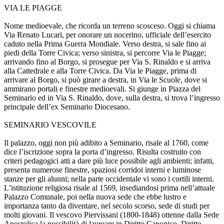
VIA LE PIAGGE
Nome medioevale, che ricorda un terreno scosceso. Oggi si chiama
Via Renato Lucari, per onorare un nocerino, ufficiale dell’esercito
caduto nella Prima Guerra Mondiale. Verso destra, si sale fino ai
piedi della Torre Civica; verso sinistra, si percorre Via le Piagge;
arrivando fino al Borgo, si prosegue per Via S. Rinaldo e si arriva
alla Cattedrale e alla Torre Civica. Da Via le Piagge, prima di
arrivare al Borgo, si può girare a destra, in Via le Scuole, dove si
ammirano portali e finestre medioevali. Si giunge in Piazza del
Seminario ed in Via S. Rinaldo, dove, sulla destra, si trova l’ingresso
principale dell’ex Seminario Diocesano.
SEMINARIO VESCOVILE
Il palazzo, oggi non più adibito a Seminario, risale al 1760, come
dice l’iscrizione sopra la porta d’ingresso. Risulta costruito con
criteri pedagogici atti a dare più luce possibile agli ambienti; infatti,
presenta numerose finestre, spaziosi corridoi interni e luminose
stanze per gli alunni; nella parte occidentale vi sono i cortili interni.
L’istituzione religiosa risale al 1569, insediandosi prima nell’attuale
Palazzo Comunale, poi nella nuova sede che ebbe lustro e
importanza tanto da diventare, nel secolo scorso, sede di studi per
molti giovani. Il vescovo Piervissani (1800-1848) ottenne dalla Sede
Apostolica la possibilità di laureare in Diritto Canonico, Diritto