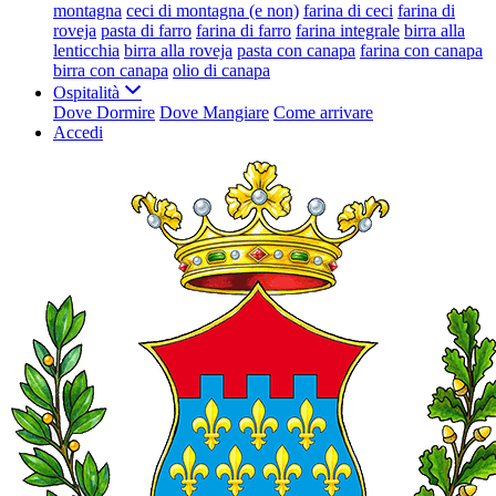
montagna
ceci di montagna (e non)
farina di ceci
farina di
roveja
pasta di farro
farina di farro
farina integrale
birra alla
lenticchia
birra alla roveja
pasta con canapa
farina con canapa
birra con canapa
olio di canapa
Ospitalità
Dove Dormire
Dove Mangiare
Come arrivare
Accedi