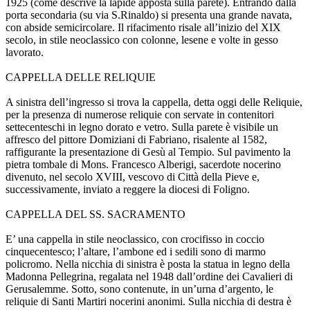
1925 (come descrive la lapide apposta sulla parete). Entrando dalla
porta secondaria (su via S.Rinaldo) si presenta una grande navata,
con abside semicircolare. Il rifacimento risale all’inizio del XIX
secolo, in stile neoclassico con colonne, lesene e volte in gesso
lavorato.
CAPPELLA DELLE RELIQUIE
A sinistra dell’ingresso si trova la cappella, detta oggi delle Reliquie,
per la presenza di numerose reliquie con servate in contenitori
settecenteschi in legno dorato e vetro. Sulla parete è visibile un
affresco del pittore Domiziani di Fabriano, risalente al 1582,
raffigurante la presentazione di Gesù al Tempio. Sul pavimento la
pietra tombale di Mons. Francesco Alberigi, sacerdote nocerino
divenuto, nel secolo XVIII, vescovo di Città della Pieve e,
successivamente, inviato a reggere la diocesi di Foligno.
CAPPELLA DEL SS. SACRAMENTO
E’ una cappella in stile neoclassico, con crocifisso in coccio
cinquecentesco; l’altare, l’ambone ed i sedili sono di marmo
policromo. Nella nicchia di sinistra è posta la statua in legno della
Madonna Pellegrina, regalata nel 1948 dall’ordine dei Cavalieri di
Gerusalemme. Sotto, sono contenute, in un’urna d’argento, le
reliquie di Santi Martiri nocerini anonimi. Sulla nicchia di destra è