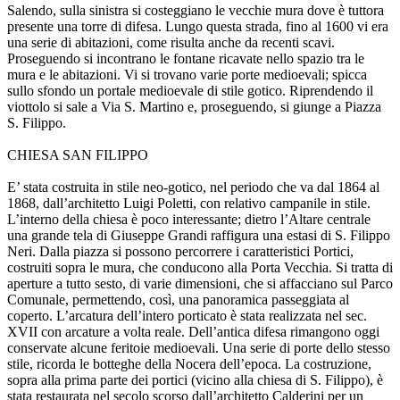
Salendo, sulla sinistra si costeggiano le vecchie mura dove è tuttora
presente una torre di difesa. Lungo questa strada, fino al 1600 vi era
una serie di abitazioni, come risulta anche da recenti scavi.
Proseguendo si incontrano le fontane ricavate nello spazio tra le
mura e le abitazioni. Vi si trovano varie porte medioevali; spicca
sullo sfondo un portale medioevale di stile gotico. Riprendendo il
viottolo si sale a Via S. Martino e, proseguendo, si giunge a Piazza
S. Filippo.
CHIESA SAN FILIPPO
E’ stata costruita in stile neo-gotico, nel periodo che va dal 1864 al
1868, dall’architetto Luigi Poletti, con relativo campanile in stile.
L’interno della chiesa è poco interessante; dietro l’Altare centrale
una grande tela di Giuseppe Grandi raffigura una estasi di S. Filippo
Neri. Dalla piazza si possono percorrere i caratteristici Portici,
costruiti sopra le mura, che conducono alla Porta Vecchia. Si tratta di
aperture a tutto sesto, di varie dimensioni, che si affacciano sul Parco
Comunale, permettendo, così, una panoramica passeggiata al
coperto. L’arcatura dell’intero porticato è stata realizzata nel sec.
XVII con arcature a volta reale. Dell’antica difesa rimangono oggi
conservate alcune feritoie medioevali. Una serie di porte dello stesso
stile, ricorda le botteghe della Nocera dell’epoca. La costruzione,
sopra alla prima parte dei portici (vicino alla chiesa di S. Filippo), è
stata restaurata nel secolo scorso dall’architetto Calderini per un