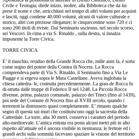
Civile e Teologia; diede inizio, inoltre, alla Biblioteca che da lui
prese il nome e che, arricchitasi nel tempo di altri volumi per acquisti
e lasciti, oggi contiene 40.000 volumi, alcuni di valore culturale e
storico, altri con preziose rilegature; le cinquecentine sono 720 e ci
sono 200 titoli di riviste. Dal Seminario uscirono, nel secolo scorso,
sei Vescovi. In cima a via S. Rinaldo , sulla destra, si innalza
imponente la Torre Civica.
TORRE CIVICA
E’ il maschio, residuo della Grande Rocca che, mille anni fa, è sorta
come segno del potere della Contea di Nocera. La Rocca
comprendeva parte di Via S. Rinaldo, il Seminario fino a Via Le
Piagge e si ergeva sopra le Mura Castellane. Aveva inglobata la
chiesa cattedra- le, costruita precedentemente. La gran-de Rocca fu
di-strutta dalle truppe di Federico II nel 1248. La Piccola Rocca
divenne, prima, palazzo comunale, palazzo dei Trinci (fino al 1439),
poi sede del Comune di Nocera fino al XVIII secolo, quando i
terremoti la distrussero quasi completamente. E’ rimasto qualche
segno di questa sui muri che costituiscono oggi la sacrestia della
Cattredale. La torre, alta 30 metri, conserva i caratteri del periodo
alto-medioevale. L’antica entrata era posta alcuni metri più in alto
rispetto all’attuale ed è ancora visibile in rientranza; le feritoie ed i
grandi archi sulla sommità facevano spaziare la visione del territorio