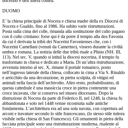
nocerino e dell’intera contea.
DUOMO
E’ la chiesa principale di Nocera e chiesa madre della ex Diocesi di
Nocera e Gualdo, fino al 1986. Ha subito varie ristrutturazioni.
Posta sulla cima del colle, rimanda alla sostituzione del culto pagano
con il culto cristiano: forse qui è da porre il tempio alla dea Favonia
da cui è derivata la tribù dei Nucerini Favonienses che, con i
Nucerini Camellani (venuti da Camerino), vissero durante la civiltà
umbra e romana. La notizia delle due tribù risale a Plinio (NH. III,
113). Nel sec. V, quando si istituì la diocesi nocerina, il tempio fu
trasformato in chiesa e dedicato a Maria. Di un’altra ristrutturazione,
avvenuta intorno al sec. X, rimane il portale romanico, posto
nell’ingresso laterale della chiesa, collocato in cima a Via S. Rinaldo
e arricchito da una decorazione, in pietra scolpita, di vitigni ed
animali nella fascia dell’archivolto. Altro resto, probabilissimo, di
questa cattedrale è una massiccia croce in pietra contenente una
croce incavata, che si conserva nel museo diocesano. Dopo la
distruzione di Nocera da parte di Federico II, nel 1248, la chiesa fu
abbandonata e solo nel 1448 venne ricostruita sulle antiche
fondamenta. L’architettura era ad una sola navata, con copertura ad
arconi e travature secondo lo stile francescano, (lo stesso stile tuttora
visibile nella chiesa di San Francesco). Gli ornamenti in pietra della
facciata principale sono una ristrutturazione moderna, risalente al