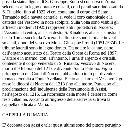
posta la statua lignea di S. Giuseppe. Sotto si conserva un’urna
seicentesca, in legno dorato e cristalli, con i parati sacri indossati da
S. Rinaldo; fino al 1822 vi era contenuto il corpo del Santo.
Tornando nella navata centrale, si vede il coro canonicale e la
cattedra del Vescovo in noce scolpita. Sulla volta sono visibili gli
affreschi moderni (1925) rappresentanti i protettori di Nocera:
l’Assunta al centro, alla sua destra S. Rinaldo e, alla sua sinistra il
beato Tomassuccio da Nocera. Le finestre sono istoriate in vetri
smaltati, dono del vescovo Mons. Giuseppe Pronti (1951-1974). Le
tribune laterali sono in legno dorato. Da notare le canne, parte
dell’organo acquistato dal Teatro della Opera di Roma nel 1897.
L’altare è in marmo, con, all’interno, l’urna d’argento e cristalli,
contenente il corpo venerato di S. Rinaldo, Vescovo di Nocera,
morto il 9 febbraio del 1217 e divenuto Santo Patrono. Figlio
primogenito dei Conti di Nocera, abbandonò tutto per divenire
monaco eremita a Fonte Avellana. Eletto ausiliare del Vescovo Ugo,
resse la diocesi di Nocera dal 1213 fino alla morte. Partecipò alla
proclamazione dell’indulgenza della Porziuncola di Assisi,
nell’agosto del 1216. La ricorrenza della morte è celebrata come
festa cittadina. Accanto all’ingresso della sacrestia si trova la
cappella dedicata a Maria.
CAPPELLA DI MARIA
E' decorata con gessi e tele; quest’ultime sono del pittore perugino