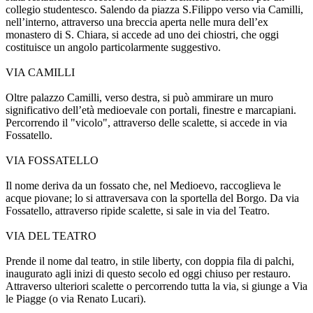
collegio studentesco. Salendo da piazza S.Filippo verso via Camilli,
nell’interno, attraverso una breccia aperta nelle mura dell’ex
monastero di S. Chiara, si accede ad uno dei chiostri, che oggi
costituisce un angolo particolarmente suggestivo.
VIA CAMILLI
Oltre palazzo Camilli, verso destra, si può ammirare un muro
significativo dell’età medioevale con portali, finestre e marcapiani.
Percorrendo il "vicolo", attraverso delle scalette, si accede in via
Fossatello.
VIA FOSSATELLO
Il nome deriva da un fossato che, nel Medioevo, raccoglieva le
acque piovane; lo si attraversava con la sportella del Borgo. Da via
Fossatello, attraverso ripide scalette, si sale in via del Teatro.
VIA DEL TEATRO
Prende il nome dal teatro, in stile liberty, con doppia fila di palchi,
inaugurato agli inizi di questo secolo ed oggi chiuso per restauro.
Attraverso ulteriori scalette o percorrendo tutta la via, si giunge a Via
le Piagge (o via Renato Lucari).