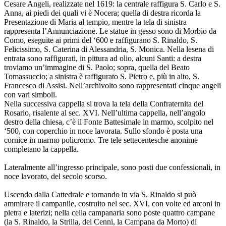
Cesare Angeli, realizzate nel 1619: la centrale raffigura S. Carlo e S.
Anna, ai piedi dei quali vi è Nocera; quella di destra ricorda la
Presentazione di Maria al tempio, mentre la tela di sinistra
rappresenta l’Annunciazione. Le statue in gesso sono di Morbio da
Como, eseguite ai primi del ‘600 e raffigurano S. Rinaldo, S.
Felicissimo, S. Caterina di Alessandria, S. Monica. Nella lesena di
entrata sono raffigurati, in pittura ad olio, alcuni Santi: a destra
troviamo un’immagine di S. Paolo; sopra, quella del Beato
Tomassuccio; a sinistra è raffigurato S. Pietro e, più in alto, S.
Francesco di Assisi. Nell’archivolto sono rappresentati cinque angeli
con vari simboli.
Nella successiva cappella si trova la tela della Confraternita del
Rosario, risalente al sec. XVI. Nell’ultima cappella, nell’angolo
destro della chiesa, c’è il Fonte Battesimale in marmo, scolpito nel
‘500, con coperchio in noce lavorata. Sullo sfondo è posta una
cornice in marmo policromo. Tre tele settecentesche anonime
completano la cappella.
Lateralmente all’ingresso principale, sono posti due confessionali, in
noce lavorato, del secolo scorso.
Uscendo dalla Cattedrale e tornando in via S. Rinaldo si può
ammirare il campanile, costruito nel sec. XVI, con volte ed arconi in
pietra e laterizi; nella cella campanaria sono poste quattro campane
(la S. Rinaldo, la Strilla, dei Cenni, la Campana da Morto) di