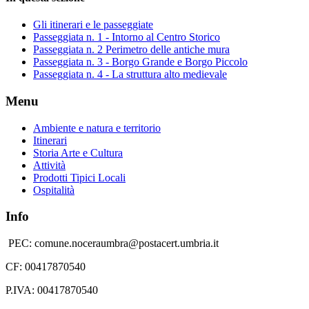
Gli itinerari e le passeggiate
Passeggiata n. 1 - Intorno al Centro Storico
Passeggiata n. 2 Perimetro delle antiche mura
Passeggiata n. 3 - Borgo Grande e Borgo Piccolo
Passeggiata n. 4 - La struttura alto medievale
Menu
Ambiente e natura e territorio
Itinerari
Storia Arte e Cultura
Attività
Prodotti Tipici Locali
Ospitalità
Info
PEC: comune.noceraumbra@postacert.umbria.it
CF: 00417870540
P.IVA: 00417870540