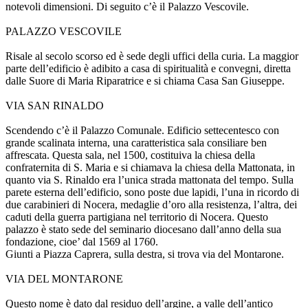
notevoli dimensioni. Di seguito c’è il Palazzo Vescovile.
PALAZZO VESCOVILE
Risale al secolo scorso ed è sede degli uffici della curia. La maggior
parte dell’edificio è adibito a casa di spiritualità e convegni, diretta
dalle Suore di Maria Riparatrice e si chiama Casa San Giuseppe.
VIA SAN RINALDO
Scendendo c’è il Palazzo Comunale. Edificio settecentesco con
grande scalinata interna, una caratteristica sala consiliare ben
affrescata. Questa sala, nel 1500, costituiva la chiesa della
confraternita di S. Maria e si chiamava la chiesa della Mattonata, in
quanto via S. Rinaldo era l’unica strada mattonata del tempo. Sulla
parete esterna dell’edificio, sono poste due lapidi, l’una in ricordo di
due carabinieri di Nocera, medaglie d’oro alla resistenza, l’altra, dei
caduti della guerra partigiana nel territorio di Nocera. Questo
palazzo è stato sede del seminario diocesano dall’anno della sua
fondazione, cioe’ dal 1569 al 1760.
Giunti a Piazza Caprera, sulla destra, si trova via del Montarone.
VIA DEL MONTARONE
Questo nome è dato dal residuo dell’argine, a valle dell’antico