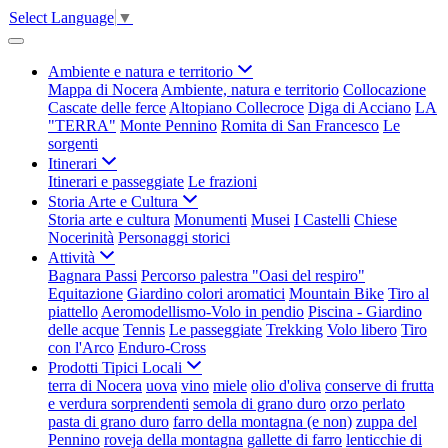
Select Language
▼
Ambiente e natura e territorio
Mappa di Nocera
Ambiente, natura e territorio
Collocazione
Cascate delle ferce
Altopiano Collecroce
Diga di Acciano
LA
"TERRA"
Monte Pennino
Romita di San Francesco
Le
sorgenti
Itinerari
Itinerari e passeggiate
Le frazioni
Storia Arte e Cultura
Storia arte e cultura
Monumenti
Musei
I Castelli
Chiese
Nocerinità
Personaggi storici
Attività
Bagnara Passi
Percorso palestra "Oasi del respiro"
Equitazione
Giardino colori aromatici
Mountain Bike
Tiro al
piattello
Aeromodellismo-Volo in pendio
Piscina - Giardino
delle acque
Tennis
Le passeggiate
Trekking
Volo libero
Tiro
con l'Arco
Enduro-Cross
Prodotti Tipici Locali
terra di Nocera
uova
vino
miele
olio d'oliva
conserve di frutta
e verdura sorprendenti
semola di grano duro
orzo perlato
pasta di grano duro
farro della montagna (e non)
zuppa del
Pennino
roveja della montagna
gallette di farro
lenticchie di